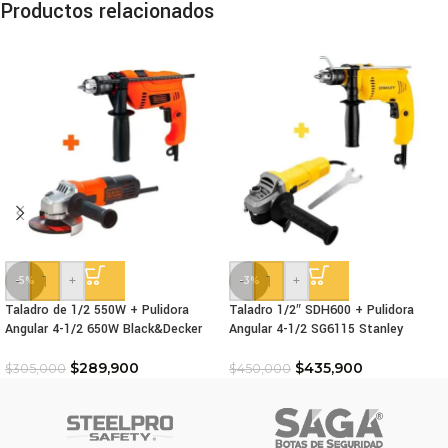
Productos relacionados
-
+
-
+
-5%
-3%
Taladro de 1/2 550W + Pulidora
Taladro 1/2″ SDH600 + Pulidora
Angular 4-1/2 650W Black&Decker
Angular 4-1/2 SG6115 Stanley
$
289,900
$
435,900
$
305,000
$
450,000