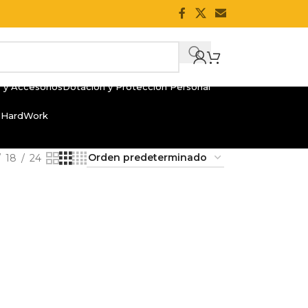
 y Accesorios
Dotación y Protección Personal
 HardWork
18
24