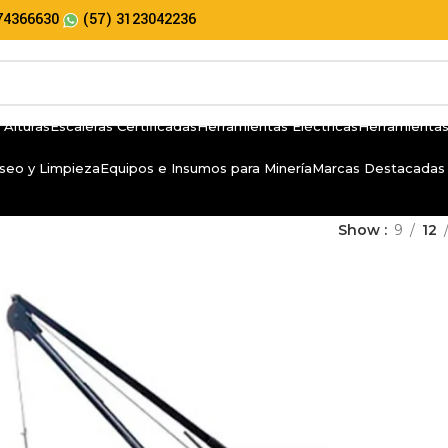
74366630
(57) 3123042236
 Alturas
Escaleras Certificadas
Herramientas Eléctricas
Herramientas
seo y Limpieza
Equipos e Insumos para Minería
Marcas Destacadas
Show
9
12