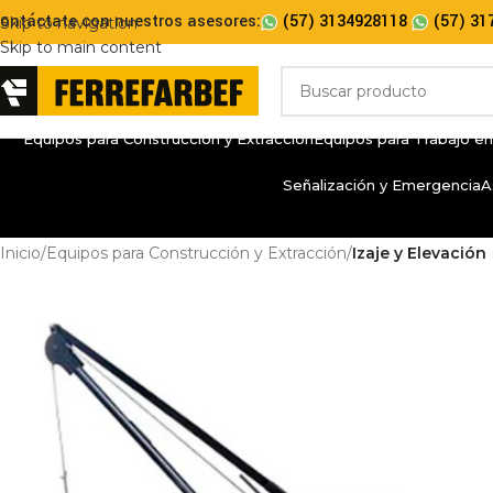
ontáctate con nuestros asesores:
(57) 3134928118
(57) 31
Skip to navigation
Skip to main content
Equipos para Construcción y Extracción
Equipos para Trabajo en
Señalización y Emergencia
A
Inicio
/
Equipos para Construcción y Extracción
/
Izaje y Elevación