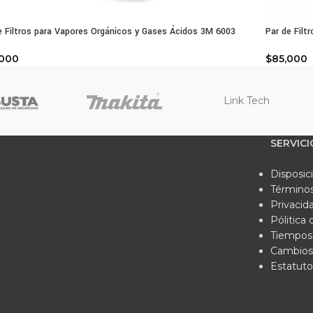
e Filtros para Vapores Orgánicos y Gases Ácidos 3M 6003
Par de Filt
,000
$
85,000
Link Tech
SERVICI
Disposic
Términos
Privacid
Pólitica
Tiempos 
Cambios
Estatuto