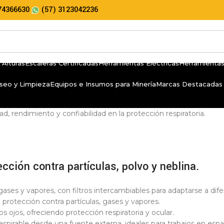
74366630
(57) 3123042236
 Alturas
Escaleras Certificadas
Herramientas Eléctricas
Herramientas
seo y Limpieza
Equipos e Insumos para Minería
Marcas Destacadas
 rendimiento y confiabilidad en la protección respiratoria.
ción contra partículas, polvo y neblina.
gases y vapores, con filtros intercambiables para adaptarse a dife
 protección contra partículas, gases y vapores.
s ojos, ofreciendo protección respiratoria y ocular.
respirable desde una fuente externa, ideales para trabajos en es