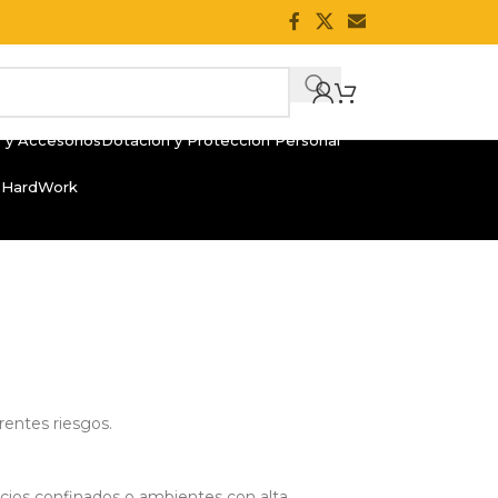
 y Accesorios
Dotación y Protección Personal
 HardWork
rentes riesgos.
pacios confinados o ambientes con alta