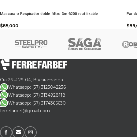
Mascara o Respirador doble filtro 3m 6200 reutilizable
Par d
$
85,000
$
89
Cra 26 # 29-04, Bucaramanga
Whatsapp: (57) 3123042236
Whatsapp: (57) 3134928118
Whatsapp: (57) 3174366630
ferrefarbef@gmail.com