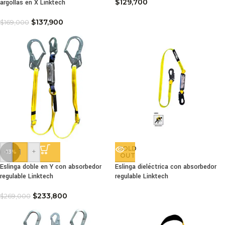
$
129,700
argollas en X Linktech
$
137,900
$
169,000
SOLD
-
+
-13%
OUT
Eslinga doble en Y con absorbedor
Eslinga dieléctrica con absorbedor
regulable Linktech
regulable Linktech
$
233,800
$
269,000