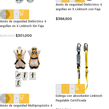
Arnés de seguridad Dieléctrico 4
argollas en X Linktech con Faja
-
+
-11%
$
366,500
Arnés de seguridad Dieléctrico 4
argollas en X Linktech Sin Faja
$
301,000
$
339,000
-
+
Eslinga con absorbedor Linktech
-
+
-18%
Regulable Certificada
Arnés de seguridad Multipropósito 4