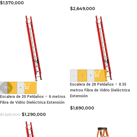
$
1,570,000
$
2,649,000
-
+
Escalera de 28 Peldaños – 8.35
-
+
-16%
metros Fibra de Vidrio Dieléctrica
Extensión
Escalera de 20 Peldaños – 6 metros
Fibra de Vidrio Dieléctrica Extensión
$
1,690,000
$
1,290,000
$
1,529,000