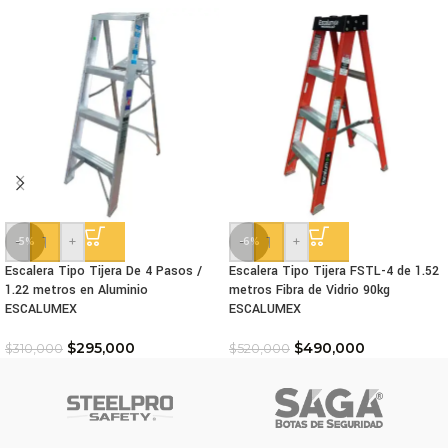
-
+
-
+
-5%
-6%
Escalera Tipo Tijera De 4 Pasos /
Escalera Tipo Tijera FSTL-4 de 1.52
1.22 metros en Aluminio
metros Fibra de Vidrio 90kg
ESCALUMEX
ESCALUMEX
$
295,000
$
490,000
$
310,000
$
520,000