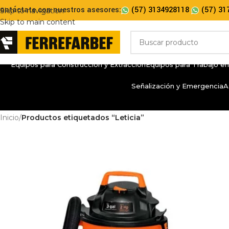
ontáctate con nuestros asesores:
(57) 3134928118
(57) 31
Skip to navigation
Skip to main content
Equipos para Construcción y Extracción
Equipos para Trabajo en
Señalización y Emergencia
A
Inicio
/
Productos etiquetados “Leticia”