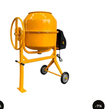
%
-7%