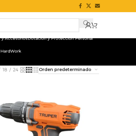
 y Accesorios
Dotación y Protección Personal
 HardWork
18
24