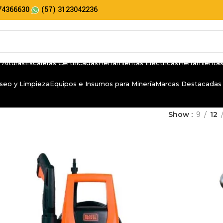
74366630
(57) 3123042236
 Alturas
Escaleras Certificadas
Herramientas Eléctricas
Herramientas
seo y Limpieza
Equipos e Insumos para Minería
Marcas Destacadas
Show
9
12