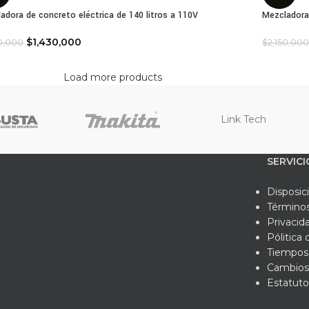
adora de concreto eléctrica de 140 litros a 110V
Mezcladora 
$
1,430,000
50,000
$
2,150,000
Load more products
Link Tech
SERVICI
Disposic
Términos
Privacid
Pólitica
Tiempos 
Cambios
Estatuto