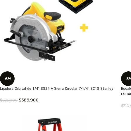
-6%
-5
Lijadora Orbital de 1/4″ SS24 + Sierra Circular 7-1/4″ SC18 Stanley
Escal
ESCA
$
589,900
$
625,000
$
310