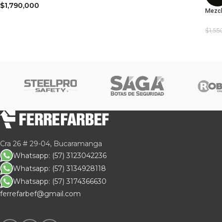
$
1,790,000
Mezcl
$
1,5
Cra 26 # 29-04, Bucaramanga
Whatsapp: (57) 3123042236
Whatsapp: (57) 3134928118
Whatsapp: (57) 3174366630
ferrefarbef@gmail.com