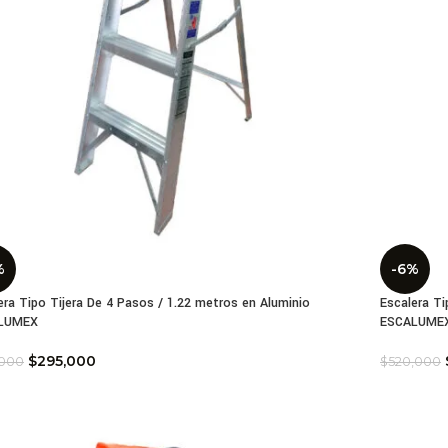
%
-6%
era Tipo Tijera De 4 Pasos / 1.22 metros en Aluminio
Escalera Ti
LUMEX
ESCALUME
$
295,000
,000
$
520,000