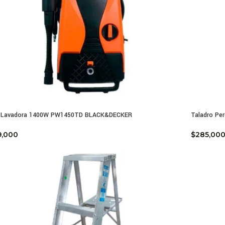
o Lavadora 1400W PW1450TD BLACK&DECKER
Taladro Per
9,000
$
285,00