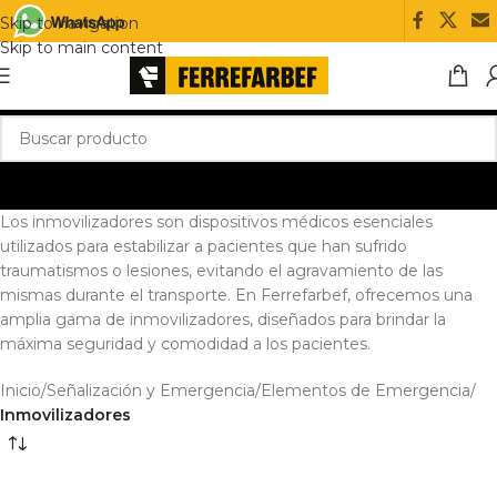
Skip to navigation
Skip to main content
Los inmovilizadores son dispositivos médicos esenciales
utilizados para estabilizar a pacientes que han sufrido
traumatismos o lesiones, evitando el agravamiento de las
mismas durante el transporte. En Ferrefarbef, ofrecemos una
amplia gama de inmovilizadores, diseñados para brindar la
máxima seguridad y comodidad a los pacientes.
Inicio
/
Señalización y Emergencia
/
Elementos de Emergencia
/
Inmovilizadores