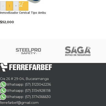
-
+
Inmovilizador Cervical Tipo Ambu
$
52,000
Cra 26 # 29-04, Bucaramanga
Whatsapp: (57) 3123042236
Whatsapp: (57) 3134928118
Whatsapp: (57) 3174366630
ferrefarbef@gmail.com