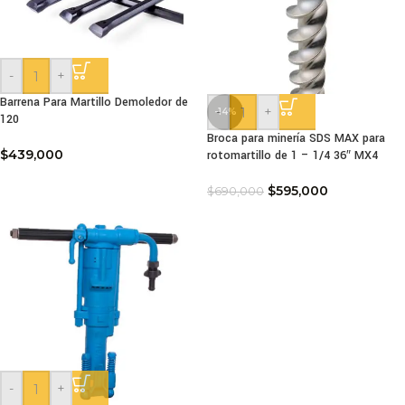
-
+
Barrena Para Martillo Demoledor de
-
+
-14%
120
Broca para minería SDS MAX para
$
439,000
rotomartillo de 1 – 1/4 36″ MX4
$
595,000
$
690,000
-
+