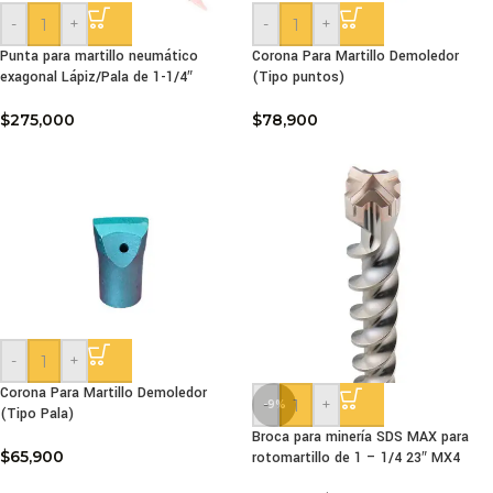
-
+
-
+
Punta para martillo neumático
Corona Para Martillo Demoledor
exagonal Lápiz/Pala de 1-1/4″
(Tipo puntos)
$
275,000
$
78,900
-
+
Corona Para Martillo Demoledor
-
+
-9%
(Tipo Pala)
Broca para minería SDS MAX para
$
65,900
rotomartillo de 1 – 1/4 23″ MX4