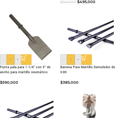
$
495,000
$
545,000
-
+
-
+
Punta pala para 1-1/4″ con 5″ de
Barrena Para Martillo Demoledor de
ancho para martillo neumático
0.80
$
590,000
$
385,000