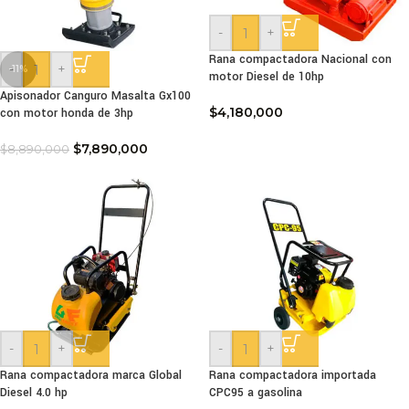
-
+
Rana compactadora Nacional con
-
+
-11%
motor Diesel de 10hp
Apisonador Canguro Masalta Gx100
$
4,180,000
con motor honda de 3hp
$
7,890,000
$
8,890,000
-
+
-
+
Rana compactadora marca Global
Rana compactadora importada
Diesel 4.0 hp
CPC95 a gasolina