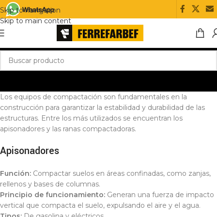
Skip to navigation
Skip to main content
Los equipos de compactación son fundamentales en la
construcción para garantizar la estabilidad y durabilidad de las
estructuras. Entre los más utilizados se encuentran los
apisonadores y las ranas compactadoras.
Apisonadores
Función:
Compactar suelos en áreas confinadas, como zanjas,
rellenos y bases de columnas.
Principio de funcionamiento:
Generan una fuerza de impacto
vertical que compacta el suelo, expulsando el aire y el agua.
Tipos:
De gasolina y eléctricos.