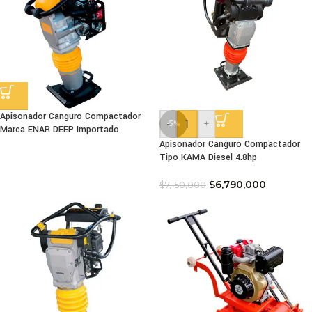
Apisonador Canguro Compactador
-
+
-5%
Marca ENAR DEEP Importado
Apisonador Canguro Compactador
Tipo KAMA Diesel 4.8hp
$
6,790,000
$
7,150,000