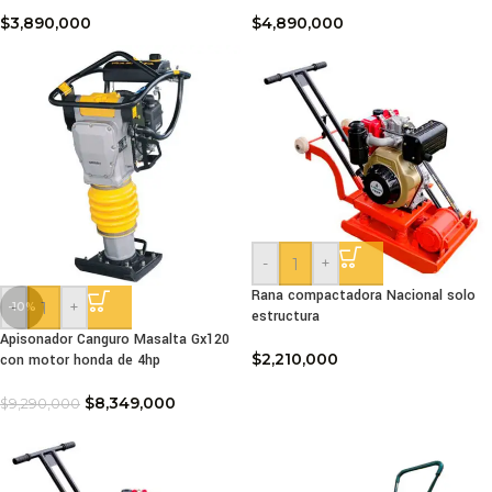
$
3,890,000
$
4,890,000
-
+
Rana compactadora Nacional solo
-
+
-10%
estructura
Apisonador Canguro Masalta Gx120
$
2,210,000
con motor honda de 4hp
$
8,349,000
$
9,290,000