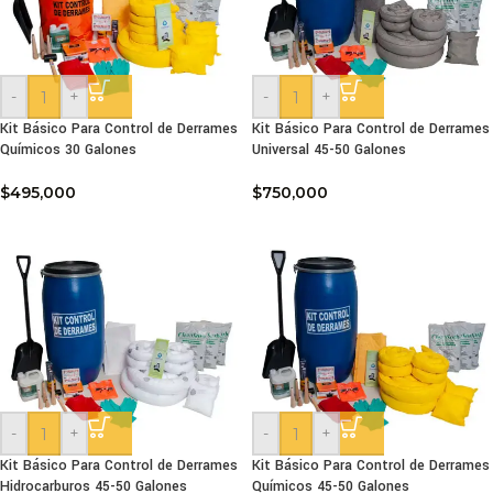
-
+
-
+
Kit Básico Para Control de Derrames
Kit Básico Para Control de Derrames
Químicos 30 Galones
Universal 45-50 Galones
$
495,000
$
750,000
-
+
-
+
Kit Básico Para Control de Derrames
Kit Básico Para Control de Derrames
Hidrocarburos 45-50 Galones
Químicos 45-50 Galones