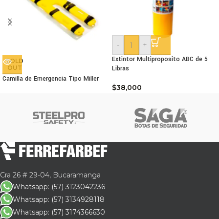
-
+
Extintor Multiproposito ABC de 5
SOLD
OUT
Libras
Camilla de Emergencia Tipo Miller
$
38,000
Cra 26 # 29-04, Bucaramanga
Whatsapp: (57) 3123042236
Whatsapp: (57) 3134928118
Whatsapp: (57) 3174366630