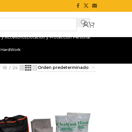
 y Accesorios
Dotación y Protección Personal
 HardWork
18
24