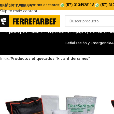
ontáctate con nuestros asesores:
(57) 3134928118
(57) 31
Skip to navigation
Skip to main content
Equipos para Construcción y Extracción
Equipos para Trabajo en
Señalización y Emergencia
A
Inicio
/
Productos etiquetados “kit antiderrames”