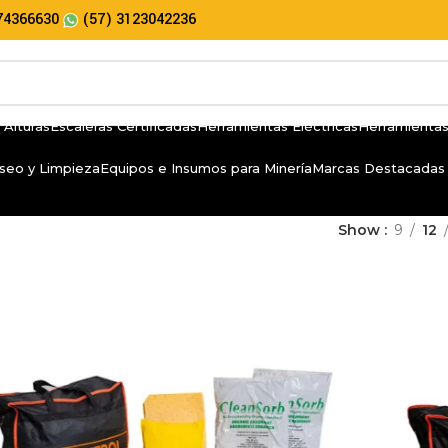
74366630
(57) 3123042236
 Alturas
Escaleras Certificadas
Herramientas Eléctricas
Herramientas
seo y Limpieza
Equipos e Insumos para Minería
Marcas Destacadas
Show
9
12