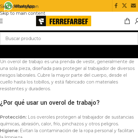
Skip to navigation
Skip to main content
Un overol de trabajo es una prenda de vestir, generalmente de
una sola pieza, diseñada para proteger al trabajador de diversos
riesgos laborales. Cubre la mayor parte del cuerpo, desde el
cuello hasta los tobillos, y está fabricado con materiales
resistentes y duraderos.
¿Por qué usar un overol de trabajo?
Protección:
Los overoles protegen al trabajador de sustancias
químicas, abrasión, calor, frío, pinchazos y otros peligros.
Higiene:
Evitan la contaminación de la ropa personal y facilitan
la limpieza.