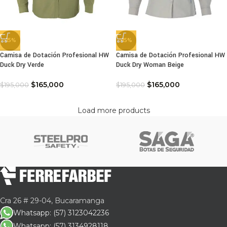
-15%
-15%
Camisa de Dotación Profesional HW
Camisa de Dotación Profesional HW
Duck Dry Verde
Duck Dry Woman Beige
$
165,000
$
165,000
$
195,000
$
195,000
Load more products
Cra 26 # 29-04, Bucaramanga
Whatsapp: (57) 3123042236
Whatsapp: (57) 3134928118