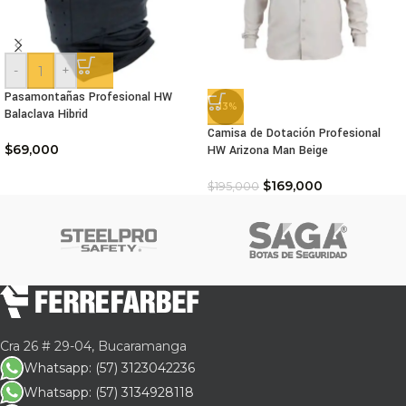
-
+
Pasamontañas Profesional HW
-13%
Balaclava Hibrid
Camisa de Dotación Profesional
$
69,000
HW Arizona Man Beige
$
169,000
$
195,000
Cra 26 # 29-04, Bucaramanga
Whatsapp: (57) 3123042236
Whatsapp: (57) 3134928118