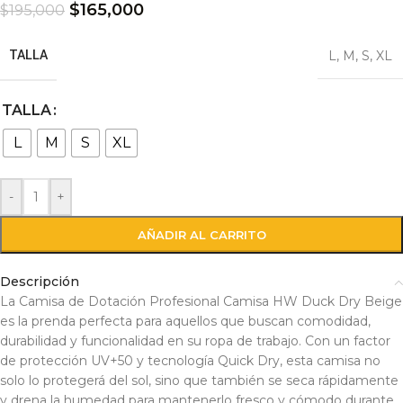
$
165,000
$
195,000
TALLA
L
,
M
,
S
,
XL
TALLA
L
M
S
XL
-
+
AÑADIR AL CARRITO
Descripción
La Camisa de Dotación Profesional Camisa HW Duck Dry Beige
es la prenda perfecta para aquellos que buscan comodidad,
durabilidad y funcionalidad en su ropa de trabajo. Con un factor
de protección UV+50 y tecnología Quick Dry, esta camisa no
solo lo protegerá del sol, sino que también se seca rápidamente
y drena la humedad para mantenerlo fresco y cómodo durante