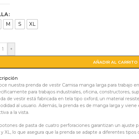
LLA
M
S
XL
+
AÑADIR AL CARRITO
cripción
ce nuestra prenda de vestir Camisa manga larga para trabajo en 
cíficamente para trabajos industriales, oficina, constructores, sup
da de vestir está fabricada en tela tipo oxford, un material resi
didad al usuario. Además, la prenda es de manga larga y viene 
tiva a la vista.
botones de pasta de cuatro perforaciones garantizan un ajuste per
 y XL, lo que asegura que la prenda se adapte a diferentes tipos