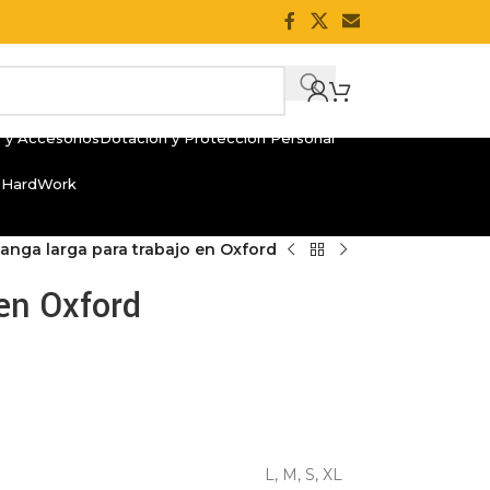
 y Accesorios
Dotación y Protección Personal
 HardWork
nga larga para trabajo en Oxford
en Oxford
L
,
M
,
S
,
XL