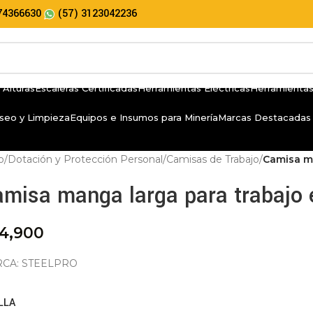
74366630
(57) 3123042236
 Alturas
Escaleras Certificadas
Herramientas Eléctricas
Herramientas
seo y Limpieza
Equipos e Insumos para Minería
Marcas Destacadas
io
/
Dotación y Protección Personal
/
Camisas de Trabajo
/
Camisa ma
misa manga larga para trabajo 
4,900
CA: STEELPRO
LLA