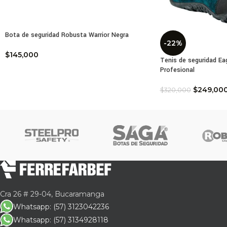
Bota de seguridad Robusta Warrior Negra
-22%
$
145,000
Tenis de seguridad Eag
Profesional
$
249,00
$
320,000
Cra 26 # 29-04, Bucaramanga
Whatsapp: (57) 3123042236
Whatsapp: (57) 3134928118