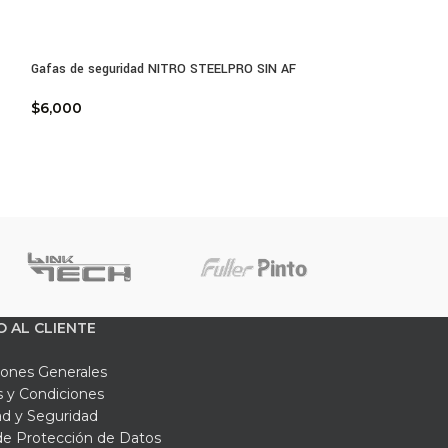
Gafas de seguridad NITRO STEELPRO SIN AF
Guante de segurida
GRIS
$
6,000
$
8,000
O AL CLIENTE
iones Generales
 y Condiciones
ad y Seguridad
 de Protección de Datos