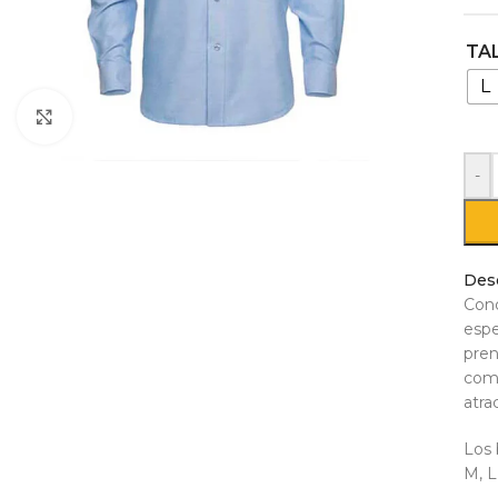
TA
L
Click to enlarge
-
Des
Cono
espe
pren
como
atrac
Los 
M, L