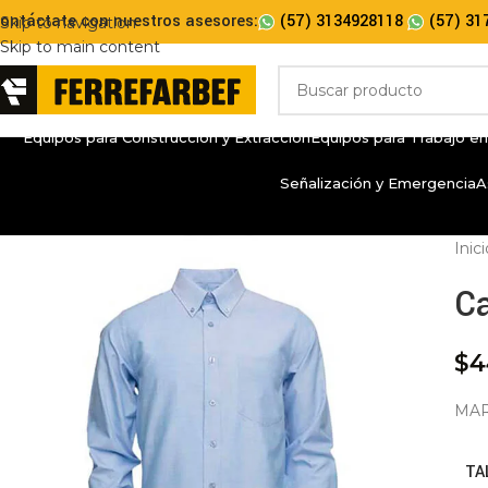
ontáctate con nuestros asesores:
(57) 3134928118
(57) 31
Skip to navigation
Skip to main content
Equipos para Construcción y Extracción
Equipos para Trabajo en
Señalización y Emergencia
A
Inic
Ca
$
4
MAR
TA