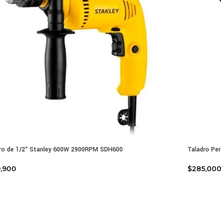
ro de 1/2″ Stanley 600W 2900RPM SDH600
Taladro Per
,900
$
285,00