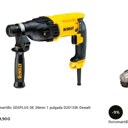
artillo SDSPLUS DE 26mm 1 pulgada D25133K Dewalt
-9%
9,900
Rotomartil