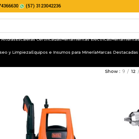
74366630
(57) 3123042236
 Alturas
Escaleras Certificadas
Herramientas Eléctricas
Herramientas
seo y Limpieza
Equipos e Insumos para Minería
Marcas Destacadas
Show
9
12