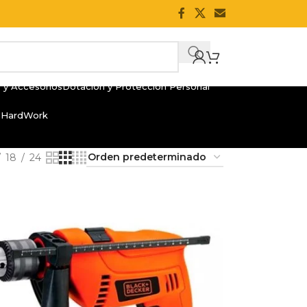
 y Accesorios
Dotación y Protección Personal
 HardWork
18
24