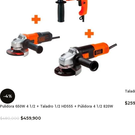
Talad
-4%
$
259
Pulidora 650W 4 1/2 + Taladro 1/2 HD555 + Púlidora 4 1/2 820W
$
459,900
$
480,000