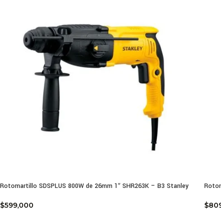
Rotomartillo SDSPLUS 800W de 26mm 1″ SHR263K – B3 Stanley
Rotom
$
599,000
$
80