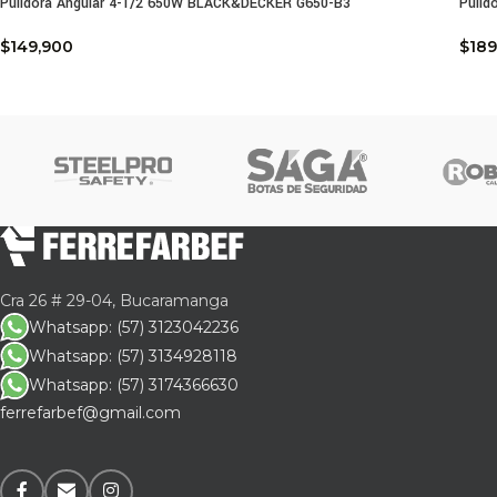
Pulidora Angular 4-1/2 650W BLACK&DECKER G650-B3
Pulid
$
149,900
$
189
Cra 26 # 29-04, Bucaramanga
Whatsapp: (57) 3123042236
Whatsapp: (57) 3134928118
Whatsapp: (57) 3174366630
ferrefarbef@gmail.com