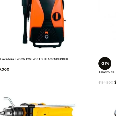
o Lavadora 1400W PW1450TD BLACK&DECKER
-21%
9,000
Taladro d
$
194,900