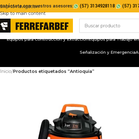
ontáctate con nuestros asesores:
(57) 3134928118
(57) 31
Skip to navigation
Skip to main content
Equipos para Construcción y Extracción
Equipos para Trabajo en
Señalización y Emergencia
A
Inicio
/
Productos etiquetados “Antioquia”