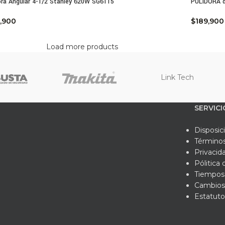
ora Angular 4-1/2 Stanley 620W SG6115
PULIDORA 
,900
$
189,900
Load more products
Link Tech
SERVICI
Disposic
Términos
Privacid
Pólitica
Tiempos 
Cambios
Estatuto