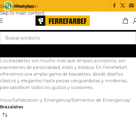
Skip to navigation
Skip to main content
Los brazaletes son mucho más que simples accesorios; son
expresiones de personalidad, estilo y estatus. En Ferrefarbef,
ofrecemos una amplia gama de brazaletes, desde diseños
clásicos y elegantes hasta piezas vanguardistas y modernas,
para satisfacer todos los gustos y ocasiones.
Inicio
/
Señalización y Emergencia
/
Elementos de Emergencia
/
Brazaletes