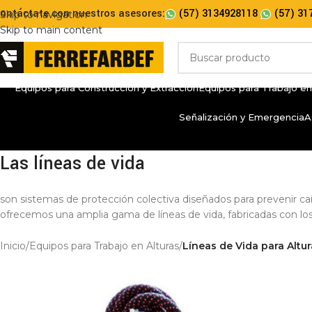
ontáctate con nuestros asesores:
(57) 3134928118
(57) 31
Skip to navigation
Skip to main content
Equipos para Construcción y Extracción
Equipos para Trabajo en
Señalización y Emergencia
A
Las líneas de vida
son sistemas de protección colectiva diseñados para prevenir caíd
ofrecemos una amplia gama de líneas de vida, fabricadas con los 
Inicio
/
Equipos para Trabajo en Alturas
/
Líneas de Vida para Altu