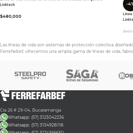
-4
Linktech
Línea
$
480,000
Linkt
$
950
Las líneas de vida son sistemas de protección colectiva diseñados
Ferrefarbef, ofrecemos una amplia gama de líneas de vida, fabric
Cra 26 # 29-04, Bucaramanga
Whatsapp: (57) 3123042236
Whatsapp: (57) 3134928118
Whatsapp: (57) 3174366630