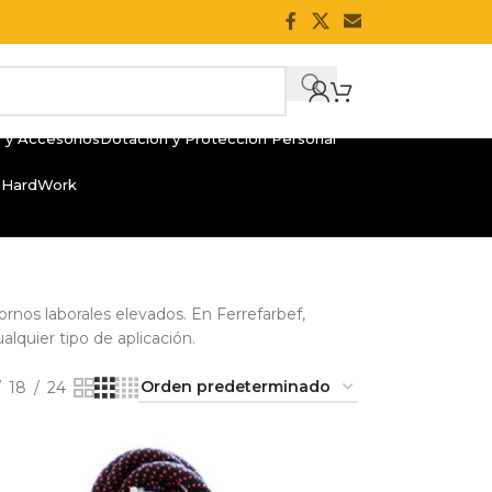
 y Accesorios
Dotación y Protección Personal
 HardWork
ornos laborales elevados. En Ferrefarbef,
lquier tipo de aplicación.
18
24