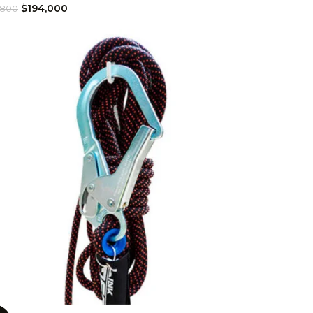
$
194,000
,800