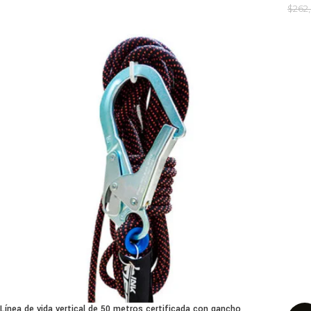
$
262
Línea de vida vertical de 50 metros certificada con gancho