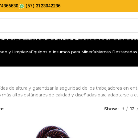
74366630
(57) 3123042236
 Alturas
Escaleras Certificadas
Herramientas Eléctricas
Herramientas
seo y Limpieza
Equipos e Insumos para Minería
Marcas Destacadas
as de altura y garantizar la seguridad de los trabajadores en ent
más altos estándares de calidad y diseñadas para adaptarse a cua
ras
Show
9
12