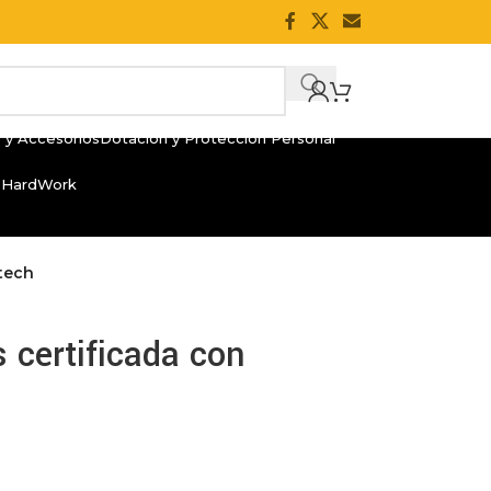
 y Accesorios
Dotación y Protección Personal
 HardWork
ktech
s certificada con