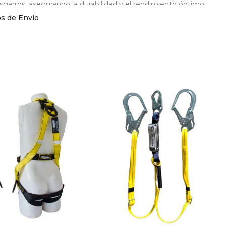
sgarros, asegurando la durabilidad y el rendimiento óptimo.
os de Envio
ancho fabricado en acero forjado de 65 milímetros (2 1/2″) de di
stencia a 5000 libras y cuenta con un funcionamiento de doble ac
erda utilizar esta línea de vida con un freno deslizador adecuado
urando un uso óptimo y seguro.
tra línea de vida vertical también presenta un icono de adverte
ros, brindándote una mayor conciencia y seguridad en cada situ
rior para contrapeso, lo que la hace aún más versátil y adaptable 
ieres ver nuestra línea de vida más de cerca? Mira nuestro
ea de vida para protección de caida | AGROFARBEF LTDA
les son las diferencias entre una línea de vida y una cuerd
cterísticas Línea de vida vertical de 20 metros certificad
da trenzada estática de alta resistencia para 7000 libras.
s computarizados que permiten mayor precisión en puntadas y ma