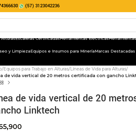
74366630
(57) 3123042236
 Alturas
Escaleras Certificadas
Herramientas Eléctricas
Herramientas
seo y Limpieza
Equipos e Insumos para Minería
Marcas Destacadas
io
/
Equipos para Trabajo en Alturas
/
Líneas de Vida para Alturas
/
a de vida vertical de 20 metros certificada con gancho Lin
nea de vida vertical de 20 metro
ncho Linktech
65,900