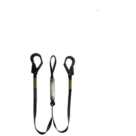
ámetro ofrece una carga detracción con
cionar para una sujeción segura y confiable.
 para cuerdas de 12.7 a 14 mm (no incluido),
ncia que destaca los posibles impactos
ación de trabajo. Además, cuenta con un ojal
a diversas condiciones.
s videos:
a de trabajo? | AGROFARBEF
a con gancho Linktech:
yor resistencia a cortes o desgarros.