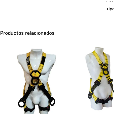
y de
Tip
El g
resi
Recu
aseg
Productos relacionados
Nues
seve
infe
¿Qu
Lin
¿Cuá
Cara
Cuer
Hilo