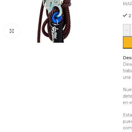
MAR
2
-
Click to enlarge
Des
Desc
trab
una 
Nues
dete
en e
Esta
pued
comp