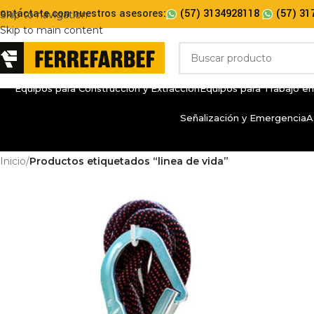
ontáctate con nuestros asesores:
(57) 3134928118
(57) 31
Skip to navigation
Skip to main content
Equipos para Construcción y Extracción
Equipos para Trabajo en
Señalización y Emergencia
A
Inicio
/
Productos etiquetados “linea de vida”