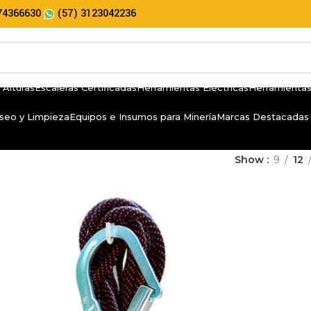
74366630
(57) 3123042236
 Alturas
Escaleras Certificadas
Herramientas Eléctricas
Herramientas
seo y Limpieza
Equipos e Insumos para Minería
Marcas Destacadas
Show
9
12