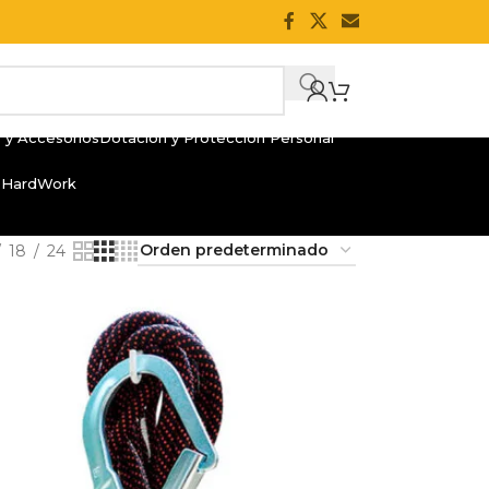
 y Accesorios
Dotación y Protección Personal
 HardWork
18
24