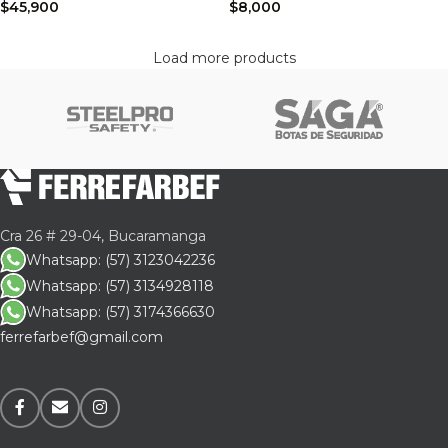
$
45,900
$
8,000
Load more products
Cra 26 # 29-04, Bucaramanga
Whatsapp: (57) 3123042236
Whatsapp: (57) 3134928118
Whatsapp: (57) 3174366630
ferrefarbef@gmail.com