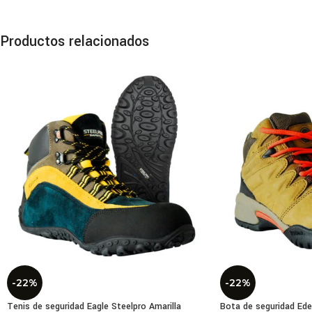
Con
Los 
Productos relacionados
Cara
Teji
Palm
Puño
Alta
Resi
Ajus
Nor
Cert
Cert
Con 
cómo
conf
-22%
-22%
ident
Tenis de seguridad Eagle Steelpro Amarilla
Bota de seguridad Ede