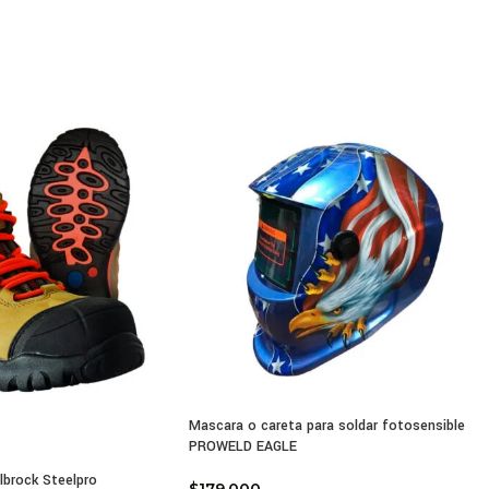
oce nuestros guantes más de cerca, mira el siguiente vide
mejores guantes de seguridad para cualquier tipo de trabajo | AGROFARBEF
cterísticas guantes de seguridad de Nitrilo/Poliester Multi
do 100% en poliéster flexible negro sin costuras internas.
a y falanges distales con recubrimiento en lámina de Nitrilo neg
 cerrado con resorte en color para identificación de tallaje.
 destreza fina.
stente a la abrasión y desgaste.
te total a la mano.
matividad Técnica:
ificado EN 420: 2003 + A 1 :2009
ificado EN 388 – Resultado 4121
un tejido 100% en poliéster flexible de color negro y sin costura
do y seguro. La palma y las falanges distales están recubiertas c
Mascara o careta para soldar fotosensible
iere resistencia a la abrasión y al desgaste. El puño cerrado con r
PROWELD EAGLE
ificación del tallaje.
lbrock Steelpro
$
179,000