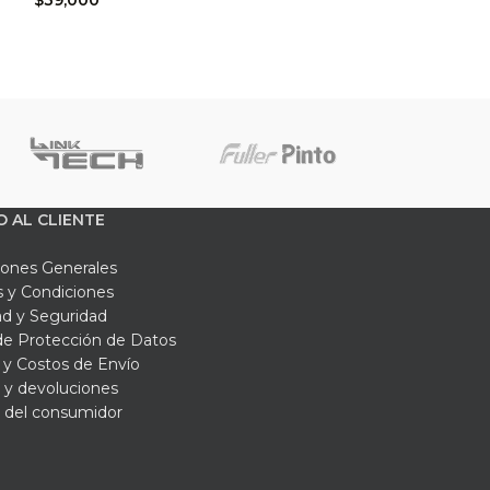
aldan su calidad y cumplimiento de normas
ado EN 388 con un resultado de 4121.
ta de la combinación perfecta de protección,
con la mejor opción disponible!
O AL CLIENTE
iones Generales
 y Condiciones
ad y Seguridad
 de Protección de Datos
y Costos de Envío
 y devoluciones
 del consumidor