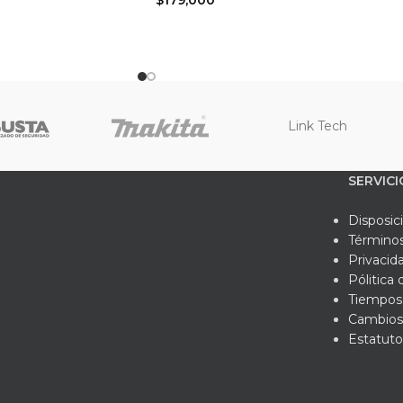
s guantes cuentan con certificaciones internacionales que resp
icas, como el Certificado EN 420: 2003 + A 1: 2009 y el Certific
e los guantes de seguridad de Nitrilo/Poliéster Multiflex y disfru
didad y rendimiento en tu lugar de trabajo. ¡Protege tus manos 
Link Tech
SERVICI
Disposic
Términos
Privacid
Pólitica
Tiempos 
Cambios
Estatuto