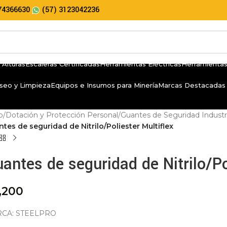
74366630
(57) 3123042236
 Alturas
Escaleras Certificadas
Herramientas Eléctricas
Herramientas
seo y Limpieza
Equipos e Insumos para Minería
Marcas Destacadas
io
/
Dotación y Protección Personal
/
Guantes de Seguridad Industri
tes de seguridad de Nitrilo/Poliester Multiflex
antes de seguridad de Nitrilo/Po
,200
CA: STEELPRO