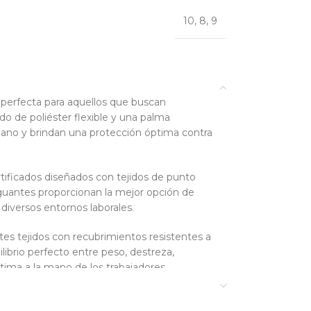
10
,
8
,
9
n perfecta para aquellos que buscan
ido de poliéster flexible y una palma
mano y brindan una protección óptima contra
rtificados diseñados con tejidos de punto
 guantes proporcionan la mejor opción de
diversos entornos laborales.
es tejidos con recubrimientos resistentes a
librio perfecto entre peso, destreza,
ptima a la mano de los trabajadores