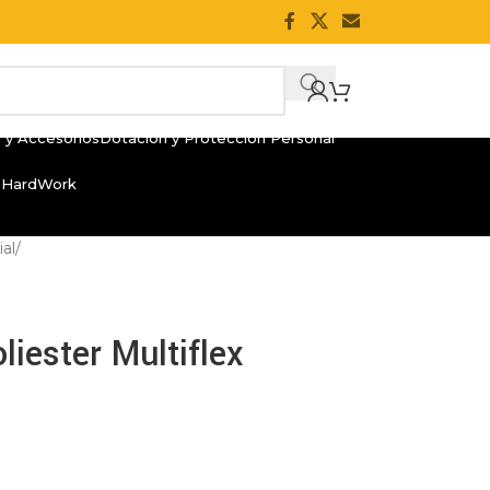
 y Accesorios
Dotación y Protección Personal
 HardWork
al
/
liester Multiflex