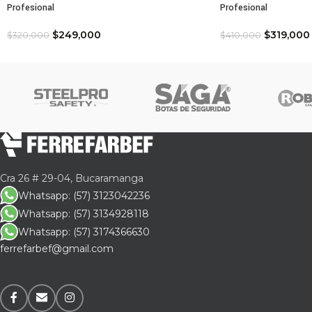
Profesional
Profesional
Esto
técn
$
249,000
$
319,000
$
320,000
$
410,000
Elig
como
Cra 26 # 29-04, Bucaramanga
Whatsapp: (57) 3123042236
Whatsapp: (57) 3134928118
Whatsapp: (57) 3174366630
ferrefarbef@gmail.com