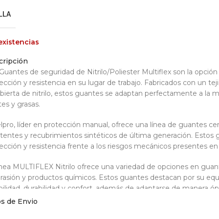
LLA
existencias
cripción
Guantes de seguridad de Nitrilo/Poliester Multiflex son la opció
ección y resistencia en su lugar de trabajo. Fabricados con un tej
bierta de nitrilo, estos guantes se adaptan perfectamente a la 
tes y grasas.
lpro, líder en protección manual, ofrece una línea de guantes ce
stentes y recubrimientos sintéticos de última generación. Estos
ección y resistencia frente a los riesgos mecánicos presentes en 
ínea MULTIFLEX Nitrilo ofrece una variedad de opciones en guant
brasión y productos químicos. Estos guantes destacan por su equi
ibilidad, durabilidad y confort, además de adaptarse de manera ó
mbianos.
os de Envio