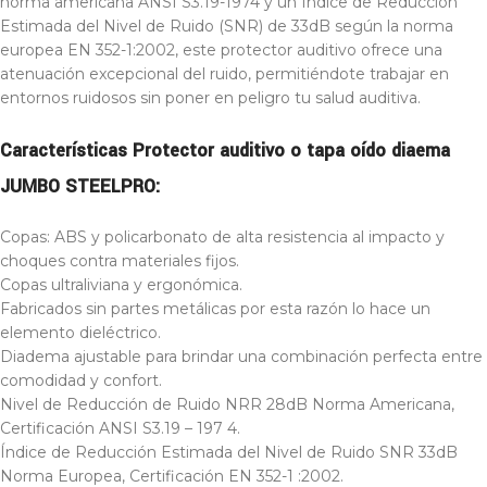
norma americana ANSI S3.19-1974 y un Índice de Reducción
Estimada del Nivel de Ruido (SNR) de 33dB según la norma
europea EN 352-1:2002, este protector auditivo ofrece una
atenuación excepcional del ruido, permitiéndote trabajar en
entornos ruidosos sin poner en peligro tu salud auditiva.
Características Protector auditivo o tapa oído diaema
JUMBO STEELPRO:
Copas: ABS y policarbonato de alta resistencia al impacto y
choques contra materiales fijos.
Copas ultraliviana y ergonómica.
Fabricados sin partes metálicas por esta razón lo hace un
elemento dieléctrico.
Diadema ajustable para brindar una combinación perfecta entre
comodidad y confort.
Nivel de Reducción de Ruido NRR 28dB Norma Americana,
Certificación ANSI S3.19 – 197 4.
Índice de Reducción Estimada del Nivel de Ruido SNR 33dB
Norma Europea, Certificación EN 352-1 :2002.