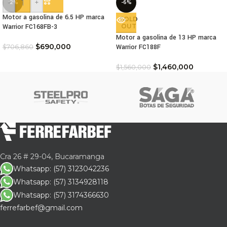
-
+
-2%
-6%
Motor a gasolina de 6.5 HP marca
SOLD
Warrior FC168FB-3
OUT
Motor a gasolina de 13 HP marca
$
690,000
Warrior FC188F
$
706,860
$
1,460,000
$
1,560,000
Cra 26 # 29-04, Bucaramanga
Whatsapp: (57) 3123042236
Whatsapp: (57) 3134928118
Whatsapp: (57) 3174366630
ferrefarbef@gmail.com