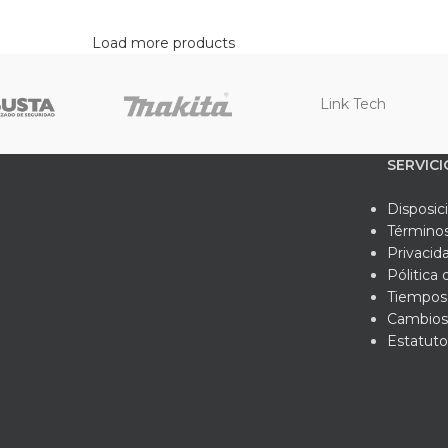
Load more products
Link Tech
SERVICI
Disposic
Términos
Privacid
Pólitica
Tiempos 
Cambios
Estatuto