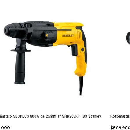
artillo SDSPLUS 800W de 26mm 1″ SHR263K – B3 Stanley
Rotomartil
9,000
$
809,90