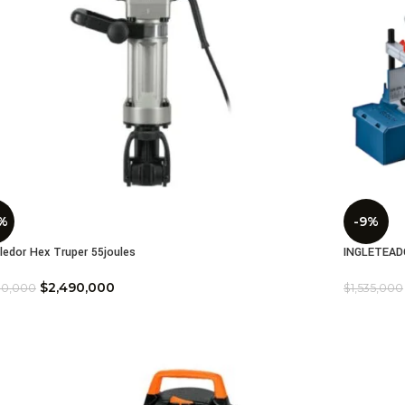
%
-9%
edor Hex Truper 55joules
INGLETEAD
$
2,490,000
90,000
$
1,535,000