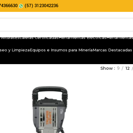
74366630
(57) 3123042236
 Alturas
Escaleras Certificadas
Herramientas Eléctricas
Herramientas
seo y Limpieza
Equipos e Insumos para Minería
Marcas Destacadas
Show
9
12