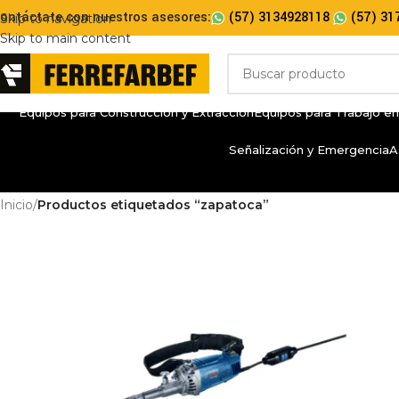
ontáctate con nuestros asesores:
(57) 3134928118
(57) 31
Skip to navigation
Skip to main content
Equipos para Construcción y Extracción
Equipos para Trabajo en
Señalización y Emergencia
A
Inicio
/
Productos etiquetados “zapatoca”