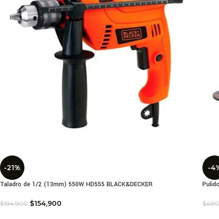
-21%
-4
Taladro de 1/2 (13mm) 550W HD555 BLACK&DECKER
Pulid
$
154,900
$
194,900
$
480