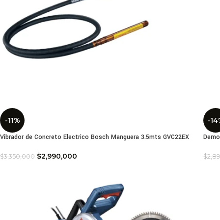
-11%
-14
Vibrador de Concreto Electrico Bosch Manguera 3.5mts GVC22EX
Demol
$
2,990,000
$
3,350,000
$
2,8