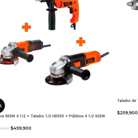
Taladro de
%
$
259,900
ora 650W 4 1/2 + Taladro 1/2 HD555 + Púlidora 4 1/2 820W
$
459,900
,000