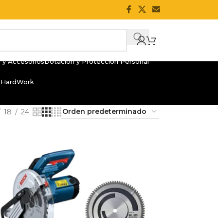
 y Accesorios
Dotación y Protección Personal
 HardWork
18
24