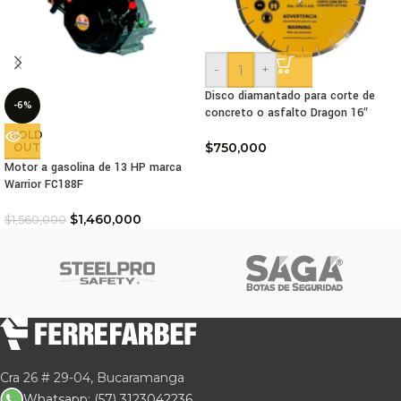
-
+
Disco diamantado para corte de
-6%
concreto o asfalto Dragon 16″
SOLD
$
750,000
OUT
Motor a gasolina de 13 HP marca
Warrior FC188F
$
1,460,000
$
1,560,000
Cra 26 # 29-04, Bucaramanga
Whatsapp: (57) 3123042236