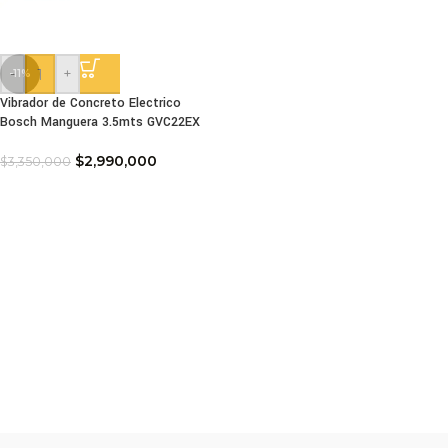
-
+
-11%
Vibrador de Concreto Electrico
Bosch Manguera 3.5mts GVC22EX
$
2,990,000
$
3,350,000