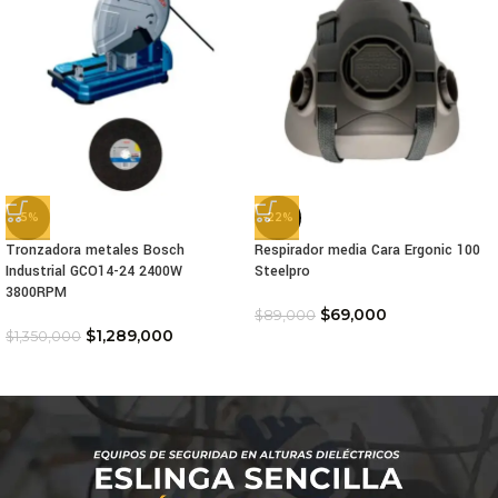
-5%
-22%
Tronzadora metales Bosch
Respirador media Cara Ergonic 100
Industrial GCO14-24 2400W
Steelpro
3800RPM
$
69,000
$
89,000
$
1,289,000
$
1,350,000