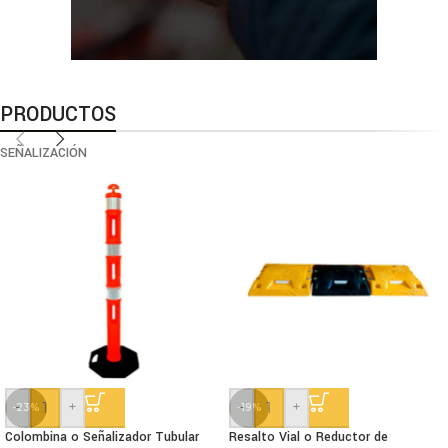
PRODUCTOS
SEÑALIZACIÓN
-
+
-
+
-23%
-19%
Colombina o Señalizador Tubular
Resalto Vial o Reductor de