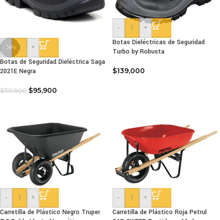
-
+
Botas Dieléctricas de Seguridad
-
+
-14%
Turbo by Robusta
Botas de Seguridad Dieléctrica Saga
$
139,000
2021E Negra
$
95,900
$
110,900
-
+
-
+
Carretilla de Plástico Negro Truper
Carretilla de Plástico Roja Petrul