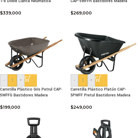
T-8 Doble Llanta Neumática
CAP-5WFFR Bastidores Madera
$
339,000
$
269,000
-
+
-
+
Carretilla Plástico Gris Petrul CAP-
Carretilla Plástico Platón CAP-
5WFFG Bastidores Madera
5PWFF Pretul Bastidores Madera
$
199,000
$
249,000