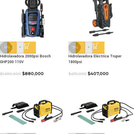
-
+
-
+
-41%
-15%
Hidrolavadora 2000psi Bosch
Hidrolavadora Eléctrica Truper
GHP200 110V
1800psi
$
880,000
$
407,000
$
1,490,000
$
479,000