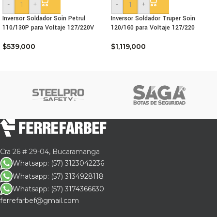
-
+
-
+
Inversor Soldador Soin Petrul
Inversor Soldador Truper Soin
110/130P para Voltaje 127/220V
120/160 para Voltaje 127/220
$
539,000
$
1,119,000
Cra 26 # 29-04, Bucaramanga
Whatsapp: (57) 3123042236
Whatsapp: (57) 3134928118
Whatsapp: (57) 3174366630
ferrefarbef@gmail.com