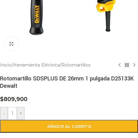
Click to enlarge
Inicio
/
Herramienta Eléctrica
/
Rotomartillos
Rotomartillo SDSPLUS DE 26mm 1 pulgada D25133K
Dewalt
$
809,900
-
+
AÑADIR AL CARRITO