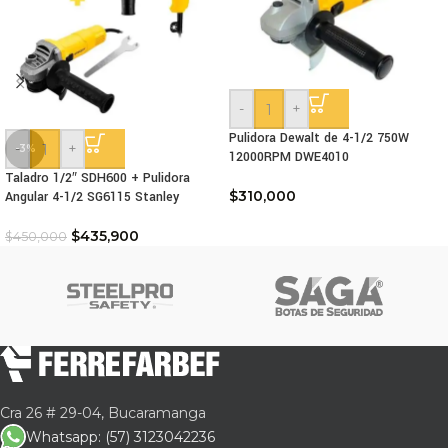
-
+
Pulidora Dewalt de 4-1/2 750W
-
+
-3%
12000RPM DWE4010
Taladro 1/2″ SDH600 + Pulidora
$
310,000
Angular 4-1/2 SG6115 Stanley
$
435,900
$
450,000
Cra 26 # 29-04, Bucaramanga
Whatsapp: (57) 3123042236