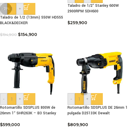
Taladro de 1/2″ Stanley 600W
-
+
-21%
2900RPM SDH600
Taladro de 1/2 (13mm) 550W HD555
$
259,900
BLACK&DECKER
$
154,900
$
194,900
-
+
-
+
Rotomartillo SDSPLUS 800W de
Rotomartillo SDSPLUS DE 26mm 1
26mm 1″ SHR263K – B3 Stanley
pulgada D25133K Dewalt
$
599,000
$
809,900