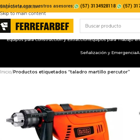
ontáctate con nuestros asesores:
(57) 3134928118
(57) 31
Skip to navigation
Skip to main content
Equipos para Construcción y Extracción
Equipos para Trabajo en
Señalización y Emergencia
A
Inicio
/
Productos etiquetados “taladro martillo percutor”