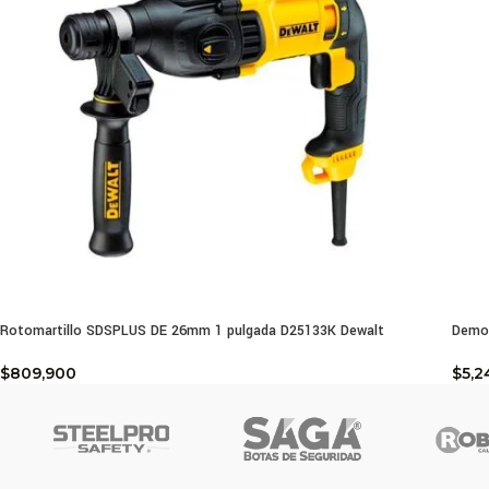
Rotomartillo SDSPLUS DE 26mm 1 pulgada D25133K Dewalt
Demol
$
809,900
$
5,2