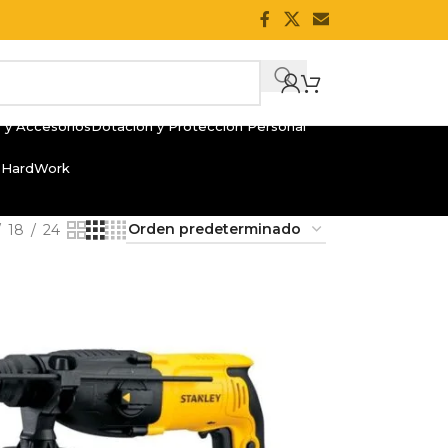
 y Accesorios
Dotación y Protección Personal
 HardWork
18
24