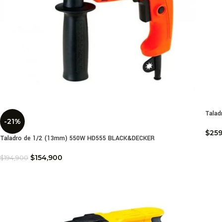
Talad
-21%
$
259
Taladro de 1/2 (13mm) 550W HD555 BLACK&DECKER
$
154,900
$
194,900