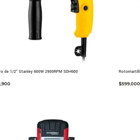
ro de 1/2″ Stanley 600W 2900RPM SDH600
Rotomartil
,900
$
599,000