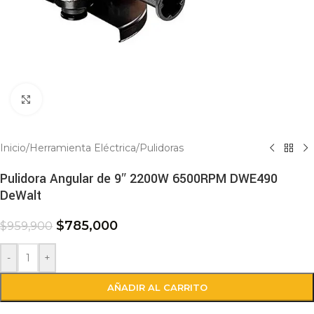
Click to enlarge
Inicio
/
Herramienta Eléctrica
/
Pulidoras
Pulidora Angular de 9″ 2200W 6500RPM DWE490
DeWalt
$
785,000
$
959,900
-
+
AÑADIR AL CARRITO