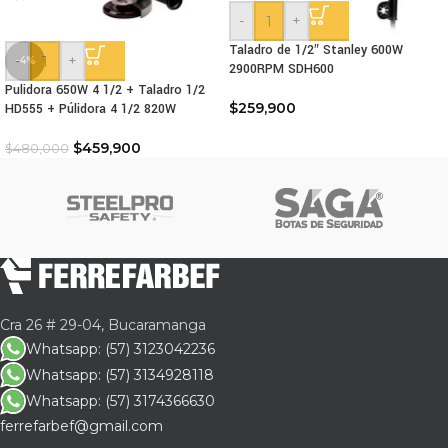
-
+
Taladro de 1/2″ Stanley 600W
-
+
-4%
2900RPM SDH600
Pulidora 650W 4 1/2 + Taladro 1/2
$
259,900
HD555 + Púlidora 4 1/2 820W
$
459,900
$
480,000
Cra 26 # 29-04, Bucaramanga
Whatsapp: (57) 3123042236
Whatsapp: (57) 3134928118
Whatsapp: (57) 3174366630
ferrefarbef@gmail.com