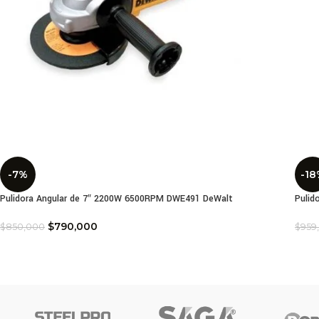
-7%
-18
Pulidora Angular de 7″ 2200W 6500RPM DWE491 DeWalt
Pulid
$
790,000
$
850,000
$
959