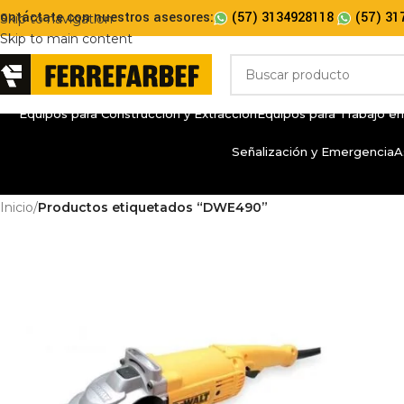
ontáctate con nuestros asesores:
(57) 3134928118
(57) 31
Skip to navigation
Skip to main content
Equipos para Construcción y Extracción
Equipos para Trabajo en
Señalización y Emergencia
A
Inicio
/
Productos etiquetados “DWE490”