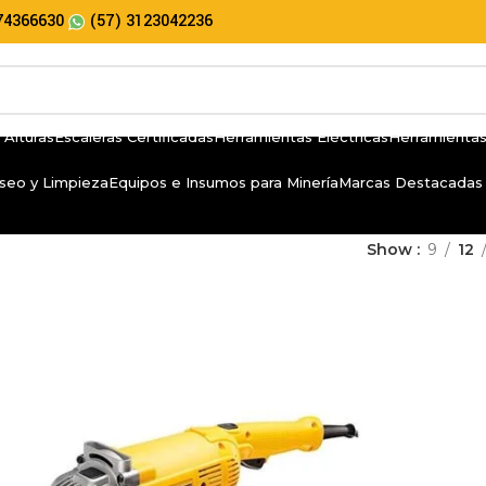
74366630
(57) 3123042236
 Alturas
Escaleras Certificadas
Herramientas Eléctricas
Herramientas
seo y Limpieza
Equipos e Insumos para Minería
Marcas Destacadas
Show
9
12