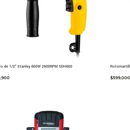
ro de 1/2″ Stanley 600W 2900RPM SDH600
Rotomartil
,900
$
599,000