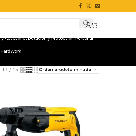
 y Accesorios
Dotación y Protección Personal
 HardWork
18
24