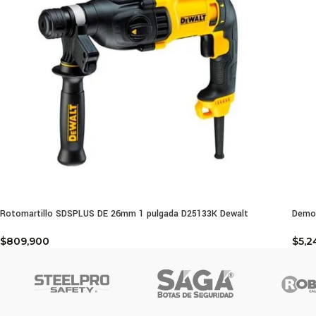
Rotomartillo SDSPLUS DE 26mm 1 pulgada D25133K Dewalt
Demol
$
809,900
$
5,2