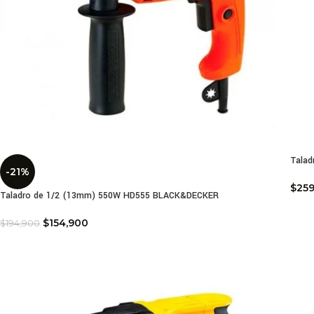
Talad
-21%
$
259
Taladro de 1/2 (13mm) 550W HD555 BLACK&DECKER
$
154,900
$
194,900