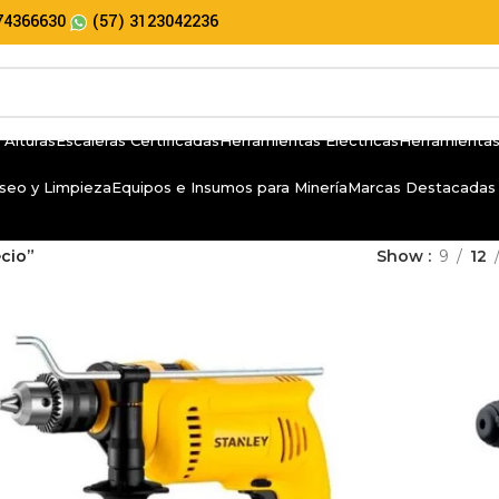
74366630
(57) 3123042236
 Alturas
Escaleras Certificadas
Herramientas Eléctricas
Herramientas
seo y Limpieza
Equipos e Insumos para Minería
Marcas Destacadas
cio”
Show
9
12