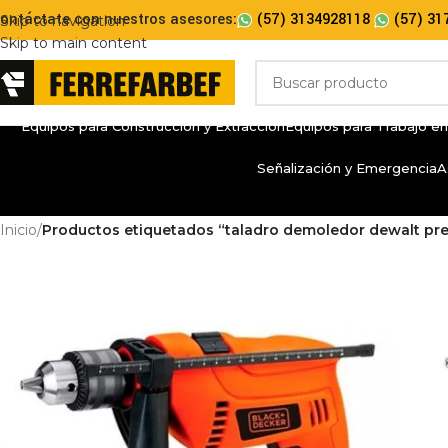
ontáctate con nuestros asesores:
(57) 3134928118
(57) 31
Skip to navigation
Skip to main content
Equipos para Construcción y Extracción
Equipos para Trabajo en
Señalización y Emergencia
A
Inicio
/
Productos etiquetados “taladro demoledor dewalt pre