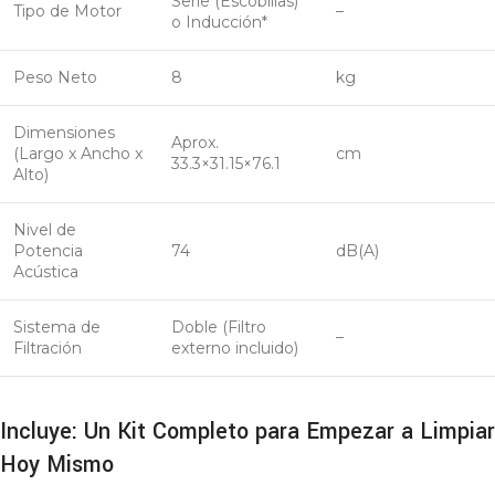
Serie (Escobillas)
Tipo de Motor
–
o Inducción*
Peso Neto
8
kg
Dimensiones
Aprox.
(Largo x Ancho x
cm
33.3×31.15×76.1
Alto)
Nivel de
Potencia
74
dB(A)
Acústica
Sistema de
Doble (Filtro
–
Filtración
externo incluido)
Incluye: Un Kit Completo para Empezar a Limpiar
Hoy Mismo