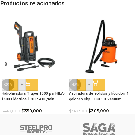
Productos relacionados
-
+
-
+
-20%
-13%
Hidrolavadora Truper 1500 psi HILA-
Aspiradora de sólidos y líquidos 4
1500 Eléctrica 1.9HP 4.8L/min
galones 3hp TRUPER Vacuum
$
359,000
$
305,000
$
449,000
$
349,900