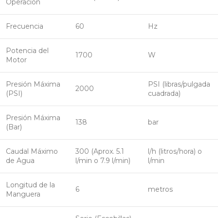
Operación
Frecuencia
60
Hz
Potencia del
1700
W
Motor
Presión Máxima
PSI (libras/pulgada
2000
(PSI)
cuadrada)
Presión Máxima
138
bar
(Bar)
Caudal Máximo
300 (Aprox. 5.1
l/h (litros/hora) o
de Agua
l/min o 7.9 l/min)
l/min
Longitud de la
6
metros
Manguera