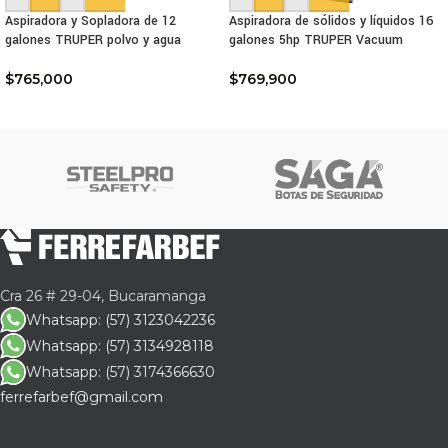
Aspiradora y Sopladora de 12
Aspiradora de sólidos y líquidos 16
galones TRUPER polvo y agua
galones 5hp TRUPER Vacuum
$
765,000
$
769,900
Cra 26 # 29-04, Bucaramanga
Whatsapp: (57) 3123042236
Whatsapp: (57) 3134928118
Whatsapp: (57) 3174366630
ferrefarbef@gmail.com