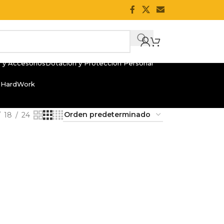
 y Accesorios
Dotación y Protección Personal
 HardWork
18
24