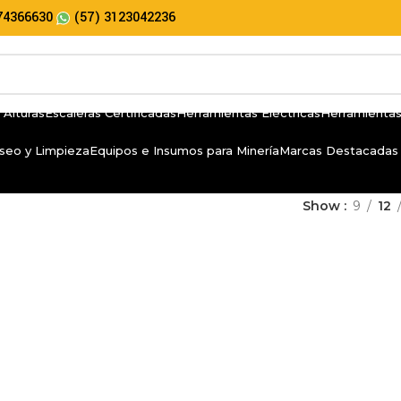
74366630
(57) 3123042236
 Alturas
Escaleras Certificadas
Herramientas Eléctricas
Herramientas
seo y Limpieza
Equipos e Insumos para Minería
Marcas Destacadas
Show
9
12