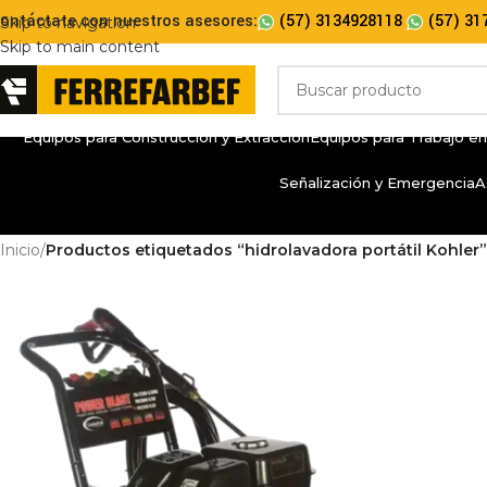
ontáctate con nuestros asesores:
(57) 3134928118
(57) 31
Skip to navigation
Skip to main content
Equipos para Construcción y Extracción
Equipos para Trabajo en
Señalización y Emergencia
A
Inicio
/
Productos etiquetados “hidrolavadora portátil Kohler”