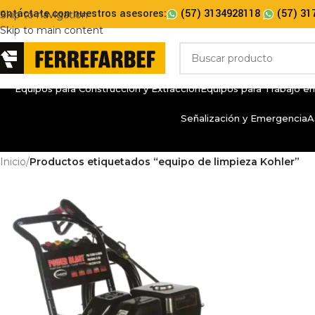
ontáctate con nuestros asesores:
(57) 3134928118
(57) 31
Skip to navigation
Skip to main content
Equipos para Construcción y Extracción
Equipos para Trabajo en
Señalización y Emergencia
A
Inicio
/
Productos etiquetados “equipo de limpieza Kohler”