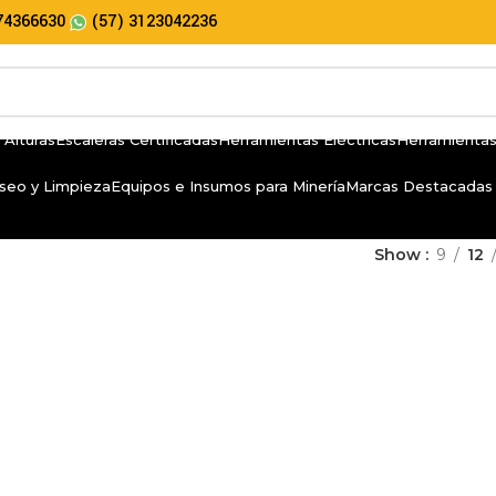
74366630
(57) 3123042236
 Alturas
Escaleras Certificadas
Herramientas Eléctricas
Herramientas
seo y Limpieza
Equipos e Insumos para Minería
Marcas Destacadas
Show
9
12