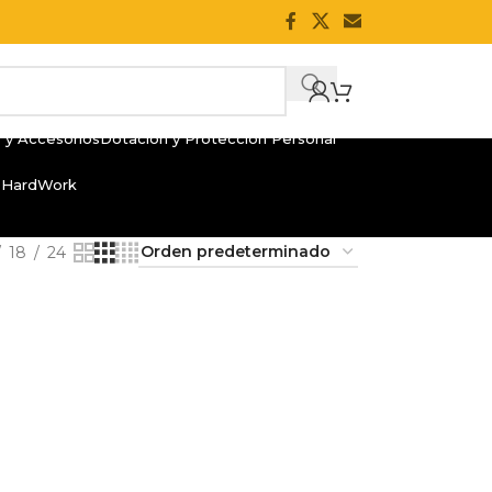
 y Accesorios
Dotación y Protección Personal
 HardWork
18
24