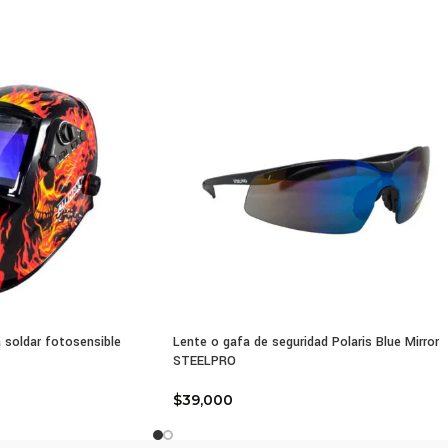
ajo.
oce el buen uso y mantenimiento del respirador AIR S900 en
– Características y Atributos del Respirador AIR S900
acterísticas Máscara o Respirador Media Cara AIR S90
o facial de TPR de alta suavidad.
ema de ajuste deslizable, ascendente y descendente.
a de sello mayor y con variación de espesor.
a facial: TPR.
 soldar fotosensible
Lente o gafa de seguridad Polaris Blue Mirror
STEELPRO
as: Polietileno de alta resistencia.
$
39,000
r: Gris / Rojo.