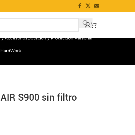
 y Accesorios
Dotación y Protección Personal
 HardWork
IR S900 sin filtro