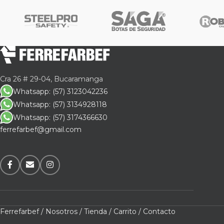
Apl
Prot
cuan
Nor
Cra 26 # 29-04, Bucaramanga
Cert
Whatsapp: (57) 3123042236
Whatsapp: (57) 3134928118
Not
Whatsapp: (57) 3174366630
ferrefarbef@gmail.com
El r
Las 
Cabe
nece
corr
Ferrefarbef /
Nosotros /
Tienda /
Carrito /
Contacto
No c