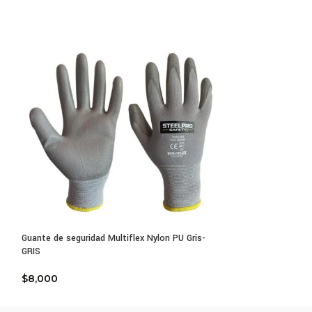
 el siguiente video:
0 sin filtro:
Guante de seguridad Multiflex Nylon PU Gris-
Guante de segurida
GRIS
HVGris
$
8,000
$
12,000