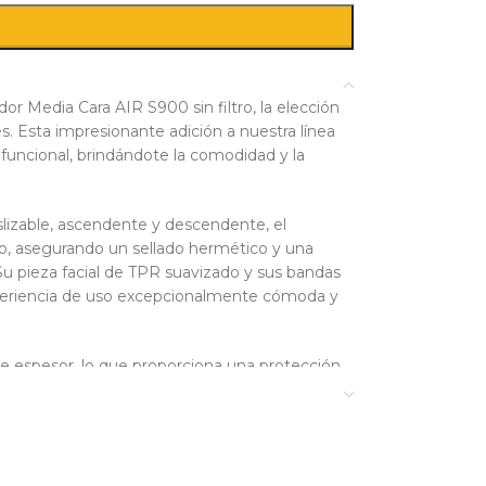
or Media Cara AIR S900 sin filtro, la elección
es. Esta impresionante adición a nuestra línea
uncional, brindándote la comodidad y la
eslizable, ascendente y descendente, el
o, asegurando un sellado hermético y una
. Su pieza facial de TPR suavizado y sus bandas
experiencia de uso excepcionalmente cómoda y
de espesor, lo que proporciona una protección
 liviana y su diseño inteligente lo convierten
gurosos de calidad y seguridad, con la
icacia y fiabilidad en cualquier entorno de