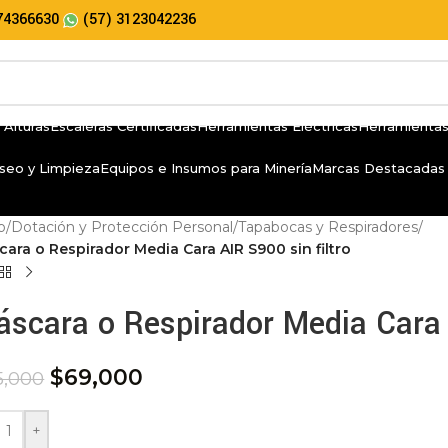
74366630
(57) 3123042236
 Alturas
Escaleras Certificadas
Herramientas Eléctricas
Herramientas
seo y Limpieza
Equipos e Insumos para Minería
Marcas Destacadas
io
/
Dotación y Protección Personal
/
Tapabocas y Respiradores
/
ara o Respirador Media Cara AIR S900 sin filtro
scara o Respirador Media Cara A
$
69,000
5,000
+