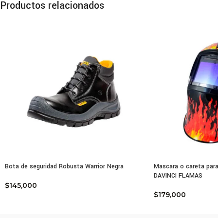
Productos relacionados
trab
Con
AIR 
Car
Sell
Sist
Líne
Piez
Bota de seguridad Robusta Warrior Negra
Mascara o careta para
DAVINCI FLAMAS
Band
$
145,000
$
179,000
Colo