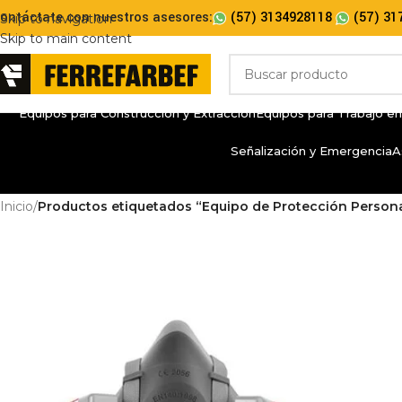
ontáctate con nuestros asesores:
(57) 3134928118
(57) 31
Skip to navigation
Skip to main content
Equipos para Construcción y Extracción
Equipos para Trabajo en
Señalización y Emergencia
A
Inicio
/
Productos etiquetados “Equipo de Protección Person