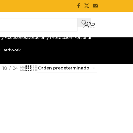
 y Accesorios
Dotación y Protección Personal
 HardWork
18
24