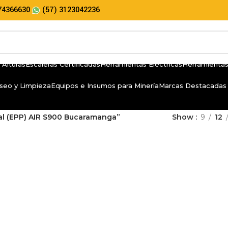
74366630
(57) 3123042236
 Alturas
Escaleras Certificadas
Herramientas Eléctricas
Herramientas
seo y Limpieza
Equipos e Insumos para Minería
Marcas Destacadas
al (EPP) AIR S900 Bucaramanga”
Show
9
12