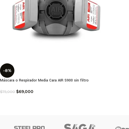
-8%
Máscara o Respirador Media Cara AIR S900 sin filtro
$
69,000
$
75,000