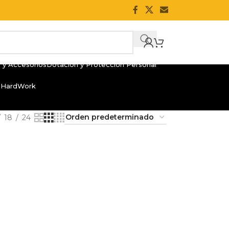
 y Accesorios
Dotación y Protección Personal
 HardWork
18
24