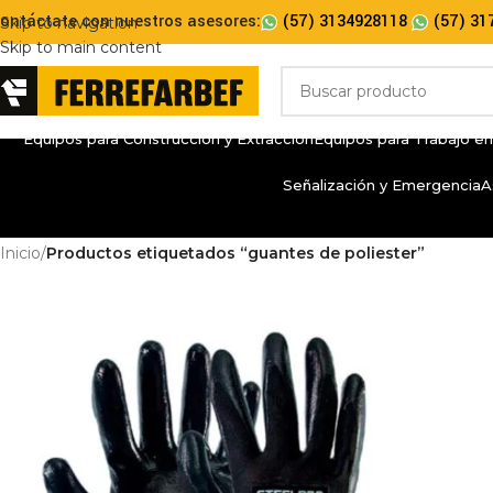
ontáctate con nuestros asesores:
(57) 3134928118
(57) 31
Skip to navigation
Skip to main content
Equipos para Construcción y Extracción
Equipos para Trabajo en
Señalización y Emergencia
A
Inicio
/
Productos etiquetados “guantes de poliester”