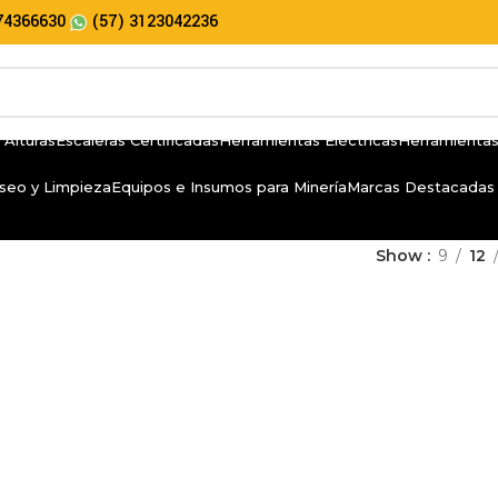
74366630
(57) 3123042236
 Alturas
Escaleras Certificadas
Herramientas Eléctricas
Herramientas
seo y Limpieza
Equipos e Insumos para Minería
Marcas Destacadas
Show
9
12