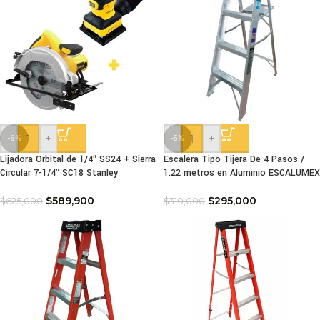
-
+
-
+
-6%
-5%
Lijadora Orbital de 1/4″ SS24 + Sierra
Escalera Tipo Tijera De 4 Pasos /
Circular 7-1/4″ SC18 Stanley
1.22 metros en Aluminio ESCALUMEX
$
589,900
$
295,000
$
625,000
$
310,000