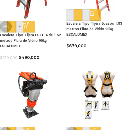
-
+
Escalera Tipo Tijera 6pasos 1.83
-
+
-6%
metros Fibra de Vidrio 90kg
ESCALUMEX
Escalera Tipo Tijera FSTL-4 de 1.52
metros Fibra de Vidrio 90kg
$
679,000
ESCALUMEX
$
490,000
$
520,000