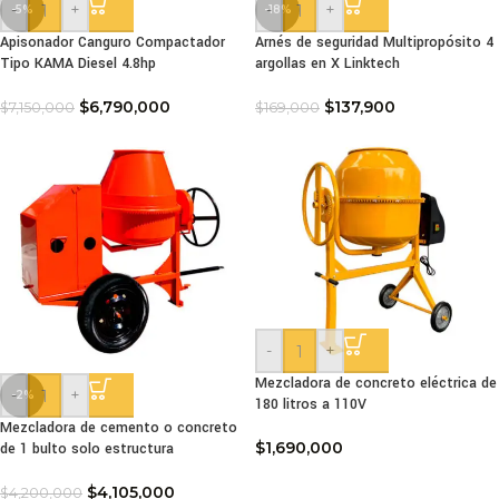
-
+
-
+
-5%
-18%
Apisonador Canguro Compactador
Arnés de seguridad Multipropósito 4
Tipo KAMA Diesel 4.8hp
argollas en X Linktech
$
6,790,000
$
137,900
$
7,150,000
$
169,000
-
+
Mezcladora de concreto eléctrica de
-
+
-2%
180 litros a 110V
Mezcladora de cemento o concreto
$
1,690,000
de 1 bulto solo estructura
$
4,105,000
$
4,200,000