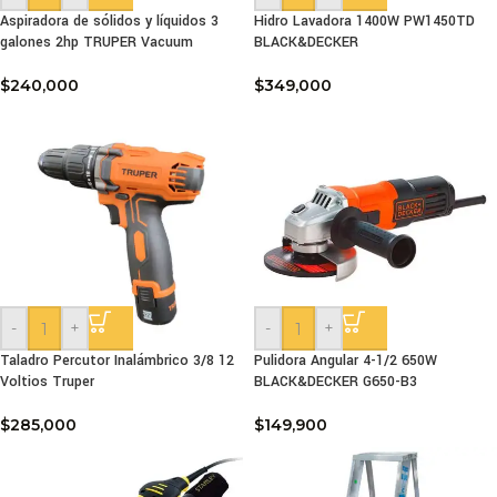
Aspiradora de sólidos y líquidos 3
Hidro Lavadora 1400W PW1450TD
galones 2hp TRUPER Vacuum
BLACK&DECKER
$
240,000
$
349,000
-
+
-
+
Taladro Percutor Inalámbrico 3/8 12
Pulidora Angular 4-1/2 650W
Voltios Truper
BLACK&DECKER G650-B3
$
285,000
$
149,900