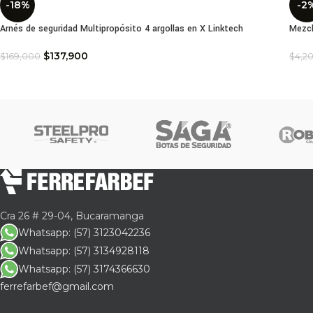
-18%
-2
Arnés de seguridad Multipropósito 4 argollas en X Linktech
Mezcl
$
137,900
$
169,000
$
4,2
Cra 26 # 29-04, Bucaramanga
Whatsapp: (57) 3123042236
Whatsapp: (57) 3134928118
Whatsapp: (57) 3174366630
ferrefarbef@gmail.com