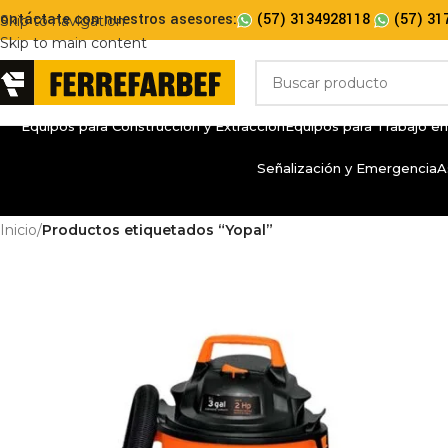
ontáctate con nuestros asesores:
(57) 3134928118
(57) 31
Skip to navigation
Skip to main content
Equipos para Construcción y Extracción
Equipos para Trabajo en
Señalización y Emergencia
A
Inicio
/
Productos etiquetados “Yopal”