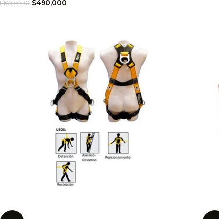
$
490,000
$
520,000