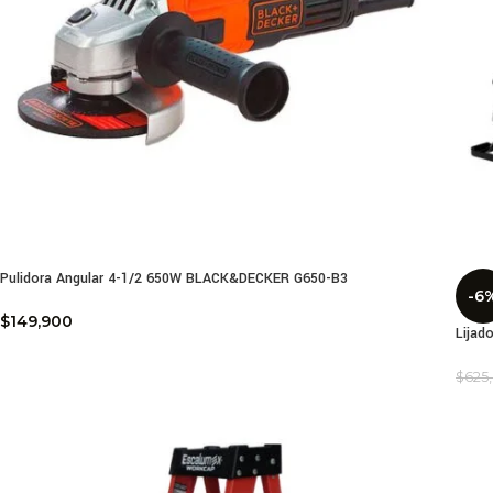
Pulidora Angular 4-1/2 650W BLACK&DECKER G650-B3
-6
$
149,900
Lijad
$
625