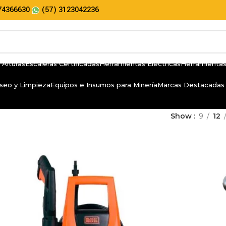
74366630
(57) 3123042236
 Alturas
Escaleras Certificadas
Herramientas Eléctricas
Herramientas
seo y Limpieza
Equipos e Insumos para Minería
Marcas Destacadas
Show
9
12