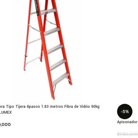
era Tipo Tijera 6pasos 1.83 metros Fibra de Vidrio 90kg
-5%
LUMEX
Apisonador
9,000
$
7,150,000