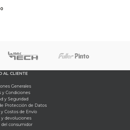
00
O AL CLIENTE
iones Generales
 y Condiciones
ad y Seguridad
 de Protección de Datos
y Costos de Envío
 y devoluciones
 del consumidor