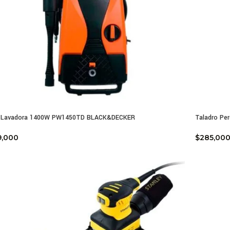
o Lavadora 1400W PW1450TD BLACK&DECKER
Taladro Per
9,000
$
285,00