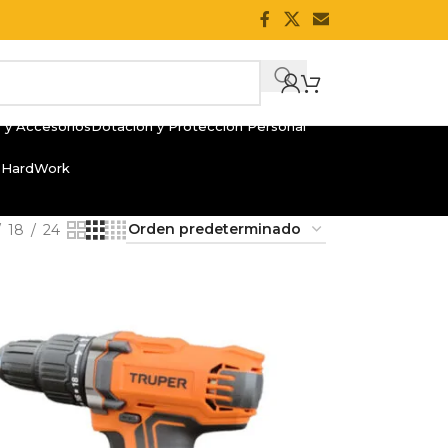
 y Accesorios
Dotación y Protección Personal
 HardWork
18
24