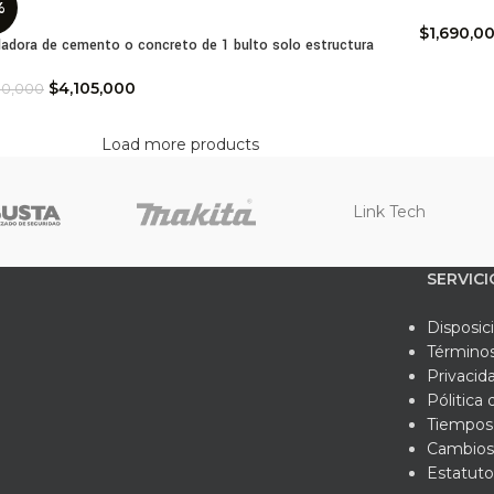
%
$
1,690,0
adora de cemento o concreto de 1 bulto solo estructura
$
4,105,000
00,000
Load more products
Link Tech
SERVICI
Disposic
Términos
Privacid
Pólitica
Tiempos 
Cambios
Estatuto