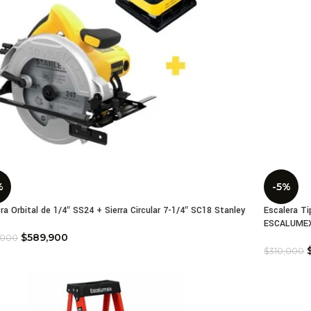
%
-5%
ora Orbital de 1/4″ SS24 + Sierra Circular 7-1/4″ SC18 Stanley
Escalera Ti
ESCALUME
$
589,900
,000
$
310,000