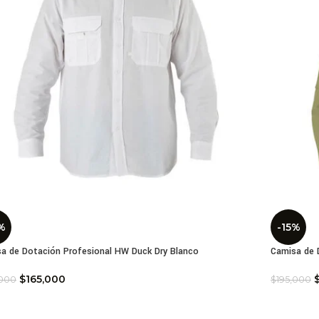
%
-15%
a de Dotación Profesional HW Duck Dry Blanco
Camisa de 
$
165,000
,000
$
195,000