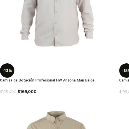
-13%
-15
Camisa de Dotación Profesional HW Arizona Man Beige
Camis
$
169,000
$
195,000
$
195