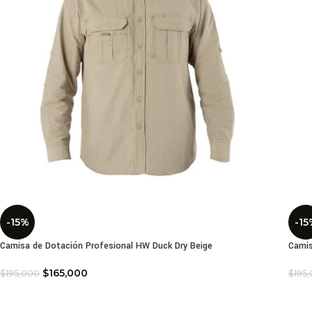
-15%
-15
Camisa de Dotación Profesional HW Duck Dry Beige
Camis
$
165,000
$
195,000
$
195