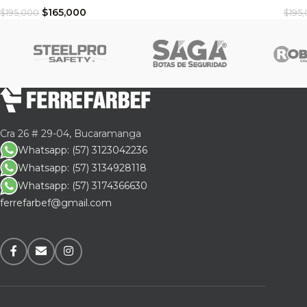
$
165,000
$
195,000
$
195
Cra 26 # 29-04, Bucaramanga
Whatsapp: (57) 3123042236
Whatsapp: (57) 3134928118
Whatsapp: (57) 3174366630
ferrefarbef@gmail.com