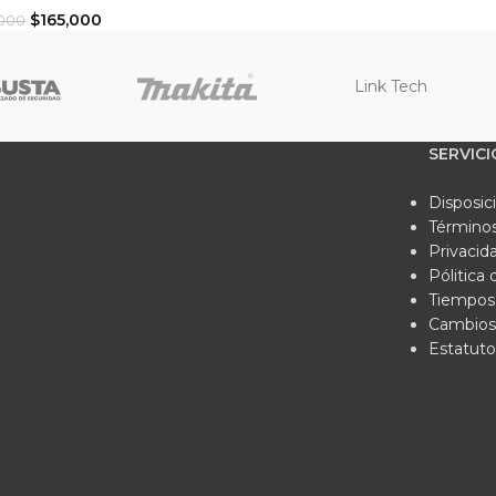
$
165,000
,000
Link Tech
SERVICI
Disposic
Términos
Privacid
Pólitica
Tiempos 
Cambios
Estatuto