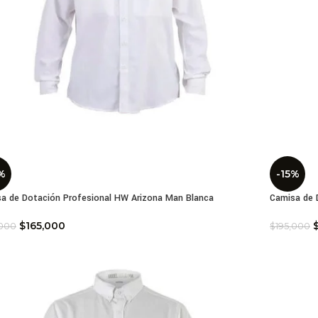
%
-15%
a de Dotación Profesional HW Arizona Man Blanca
Camisa de 
$
165,000
,000
$
195,000