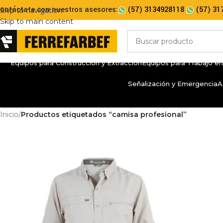
ontáctate con nuestros asesores:
(57) 3134928118
(57) 31
Skip to navigation
Skip to main content
Equipos para Construcción y Extracción
Equipos para Trabajo en
Señalización y Emergencia
A
Inicio
/
Productos etiquetados “camisa profesional”