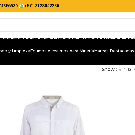
74366630
(57) 3123042236
 Alturas
Escaleras Certificadas
Herramientas Eléctricas
Herramientas
seo y Limpieza
Equipos e Insumos para Minería
Marcas Destacadas
Show
9
12