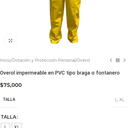
Click to enlarge
Inicio
/
Dotación y Protección Personal
/
Overol
Overol impermeable en PVC tipo braga o fontanero
$
75,000
TALLA
L
,
XL
TALLA
L
XL