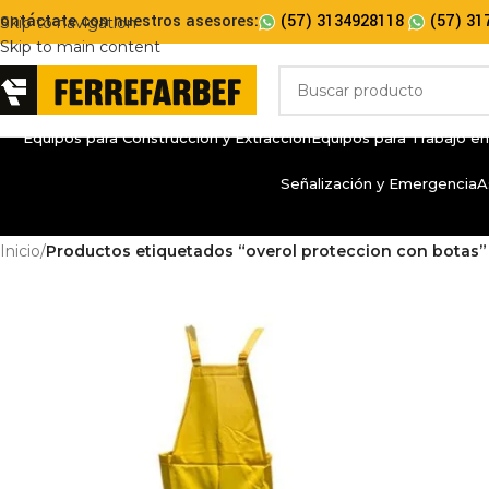
ontáctate con nuestros asesores:
(57) 3134928118
(57) 31
Skip to navigation
Skip to main content
Equipos para Construcción y Extracción
Equipos para Trabajo en
Señalización y Emergencia
A
Inicio
/
Productos etiquetados “overol proteccion con botas”