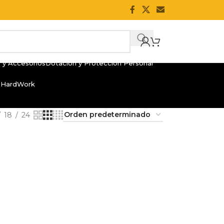
 y Accesorios
Dotación y Protección Personal
 HardWork
18
24