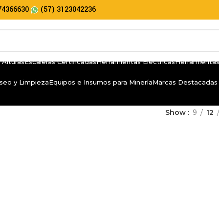
74366630
(57) 3123042236
 Alturas
Escaleras Certificadas
Herramientas Eléctricas
Herramientas
seo y Limpieza
Equipos e Insumos para Minería
Marcas Destacadas
Show
9
12