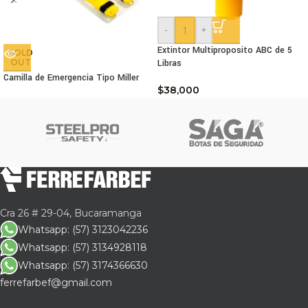
-
+
Extintor Multiproposito ABC de 5
SOLD
OUT
Libras
Camilla de Emergencia Tipo Miller
$
38,000
Cra 26 # 29-04, Bucaramanga
Whatsapp: (57) 3123042236
Whatsapp: (57) 3134928118
Whatsapp: (57) 3174366630
ferrefarbef@gmail.com